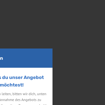
en
ss du unser Angebot
möchtest!
leiten, bitten wir dich, unten
e Annahme des Angebots zu